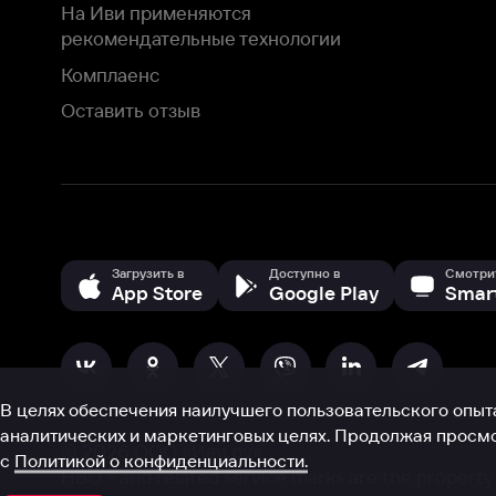
В целях обеспечения наилучшего пользовательского опыта для ва
аналитических и маркетинговых целях. Продолжая просмотр нашего
©
2026
ООО «Иви.ру»
с
Политикой о конфиденциальности.
HBO ® and related service marks are the property of Home 
или обратитесь в
службу поддержки
Согласен