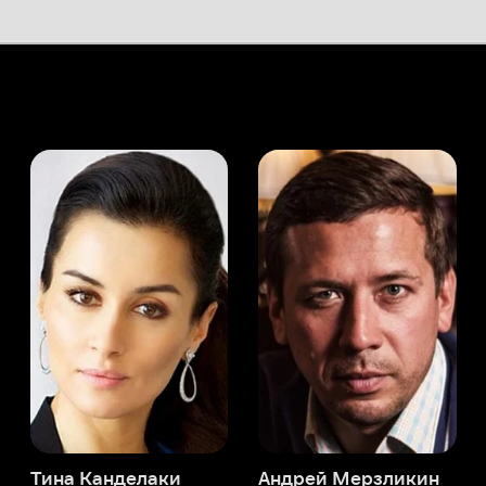
а Канделаки
Андрей Мерзликин
юсер
Актёр
Актёр
Мой Иви
Денис Воронцов
Служба поддержки
Мы всегда готовы вам помочь.
Наши операторы онлайн 24/7