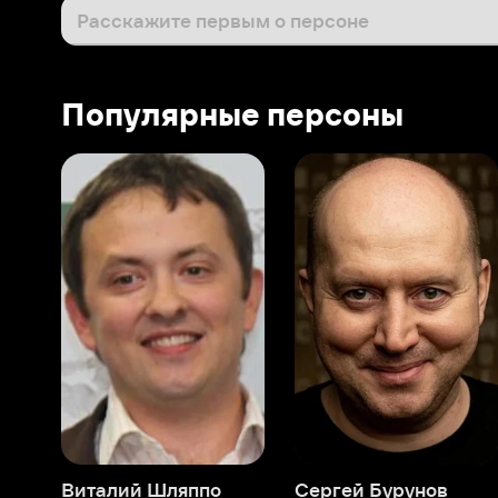
Виталий Шляппо
Сергей Бурунов
Тин
Продюсер
Актёр дубляжа
Прод
О нас
Разделы
О компании
Мой Иви
Вакансии
Фильмы