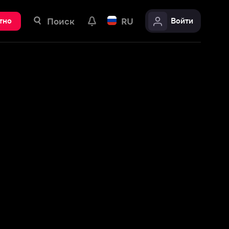
ск
RU
Войти