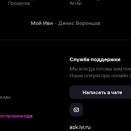
Написать в чате
окода
ask.ivi.ru
Ответы на вопросы
Скачайте из
Откройте в
Все устройства
RuStore
AppGallery