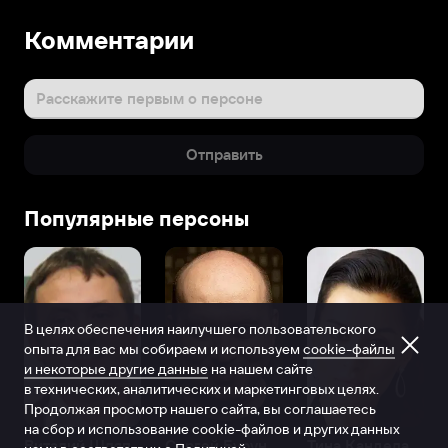
Комментарии
Расскажите первым о персоне
Отправить
Популярные персоны
В целях обеспечения наилучшего пользовательского
опыта для вас мы собираем и используем
cookie-файлы
и некоторые другие данные
на нашем сайте
в технических, аналитических и маркетинговых целях.
Продолжая просмотр нашего сайта, вы соглашаетесь
на сбор и использование cookie-файлов и других данных
Виталий Шляппо
Сергей Бурунов
Тина Канделаки