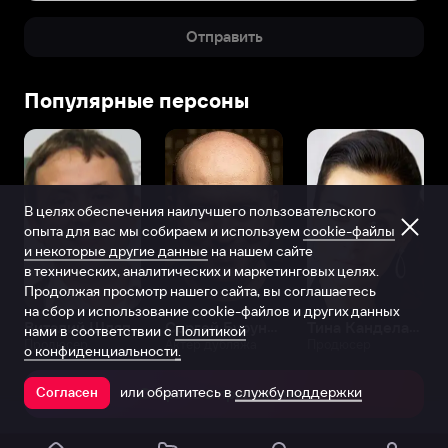
Отправить
Популярные персоны
В целях обеспечения наилучшего пользовательского
опыта для вас мы собираем и используем
cookie-файлы
и некоторые другие данные
на нашем сайте
в технических, аналитических и маркетинговых целях.
Продолжая просмотр нашего сайта, вы соглашаетесь
на сбор и использование cookie-файлов и других данных
Виталий Шляппо
Сергей Бурунов
Тина Канделаки
нами в соответствии с
Политикой
Продюсер
Актёр дубляжа
Продюсер
о конфиденциальности.
или обратитесь в
службу поддержки
Согласен
Открыть в приложении