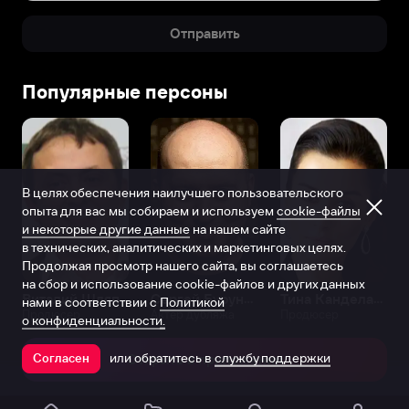
Отправить
Популярные персоны
В целях обеспечения наилучшего пользовательского
опыта для вас мы собираем и используем
cookie-файлы
и некоторые другие данные
на нашем сайте
в технических, аналитических и маркетинговых целях.
Продолжая просмотр нашего сайта, вы соглашаетесь
на сбор и использование cookie-файлов и других данных
Виталий Шляппо
Сергей Бурунов
Тина Канделаки
нами в соответствии с
Политикой
Продюсер
Актёр дубляжа
Продюсер
о конфиденциальности.
или обратитесь в
службу поддержки
Согласен
Открыть в приложении