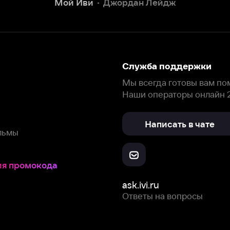
окода
ask.ivi.ru
Ответы на вопросы
Скачайте из
Откройте в
Все устройства
RuStore
AppGallery
с мы собираем и используем
cookie-файлы и некоторые другие да
 сайта, вы соглашаетесь на сбор и использование cookie-файлов 