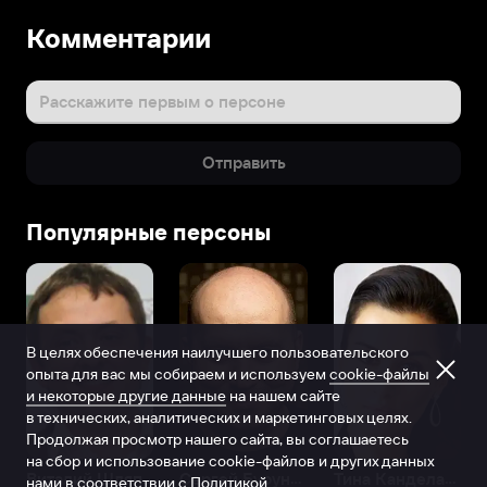
Комментарии
Расскажите первым о персоне
Отправить
Популярные персоны
В целях обеспечения наилучшего пользовательского
опыта для вас мы собираем и используем
cookie-файлы
и некоторые другие данные
на нашем сайте
в технических, аналитических и маркетинговых целях.
Продолжая просмотр нашего сайта, вы соглашаетесь
на сбор и использование cookie-файлов и других данных
Виталий Шляппо
Сергей Бурунов
Тина Канделаки
нами в соответствии с
Политикой