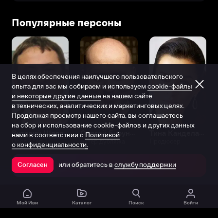
Популярные персоны
В целях обеспечения наилучшего пользовательского
опыта для вас мы собираем и используем
cookie-файлы
и некоторые другие данные
на нашем сайте
в технических, аналитических и маркетинговых целях.
Продолжая просмотр нашего сайта, вы соглашаетесь
на сбор и использование cookie-файлов и других данных
Виталий Шляппо
Сергей Бурунов
Тина Канделаки
нами в соответствии с
Политикой
Продюсер
Актёр дубляжа
Продюсер
о конфиденциальности.
или обратитесь в
службу поддержки
Согласен
Открыть в приложении
Мой Иви
Каталог
Поиск
Войти