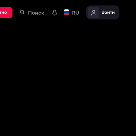
ск
RU
Войти