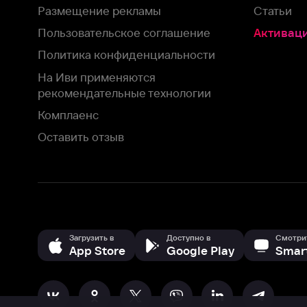
Загрузить в
Доступно в
Смотрите на
App Store
Google Play
Smart TV
В целях обеспечения наилучшего пользовательского опыта для ва
аналитических и маркетинговых целях. Продолжая просмотр нашего
©
2026
ООО «Иви.ру»
с
Политикой о конфиденциальности.
HBO ® and related service marks are the property of Home 
или обратитесь в
службу поддержки
Согласен