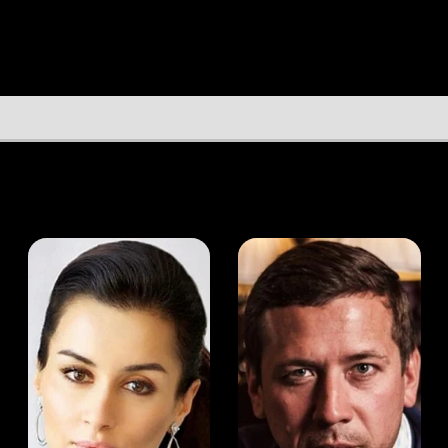
а Канделаки
Андрей Мерзликин
юсер
Актёр
Актёр
Мой Иви
Эйлин О’Хиггинс