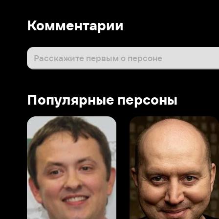
Популярные персоны
Виталий Шляппо
Сергей Бурунов
Тин
Продюсер
Актёр дубляжа
Прод