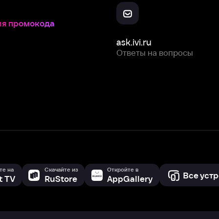
Скачайте из
Откройте в
Все устройства
RuStore
AppGallery
с мы собираем и используем
cookie-файлы и некоторые другие да
 сайта, вы соглашаетесь на сбор и использование cookie-файлов 
Box Office, Inc