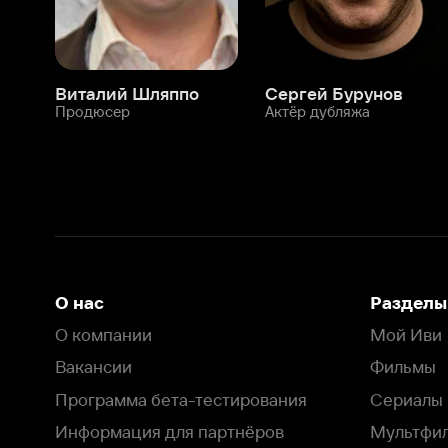
О нас
Разделы
О компании
Мой Иви
Вакансии
Фильмы
Программа бета-тестирования
Сериалы
Информация для партнёров
Мультфильмы
Размещение рекламы
Статьи
Пользовательское соглашение
Активация пром
Политика конфиденциальности
На Иви применяются
рекомендательные технологии
Комплаенс
Оставить отзыв