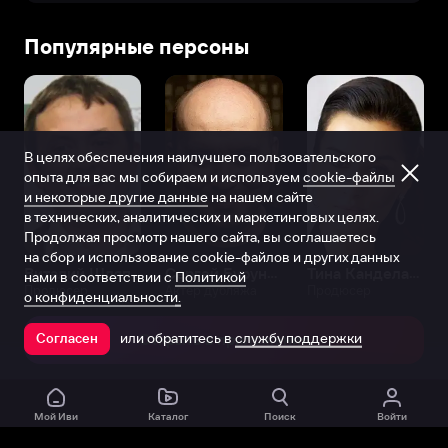
Популярные персоны
В целях обеспечения наилучшего пользовательского
опыта для вас мы собираем и используем
cookie-файлы
и некоторые другие данные
на нашем сайте
в технических, аналитических и маркетинговых целях.
Продолжая просмотр нашего сайта, вы соглашаетесь
на сбор и использование cookie-файлов и других данных
Виталий Шляппо
Сергей Бурунов
Тина Канделаки
нами в соответствии с
Политикой
Продюсер
Актёр дубляжа
Продюсер
о конфиденциальности.
или обратитесь в
службу поддержки
Согласен
Открыть в приложении
Мой Иви
Каталог
Поиск
Войти