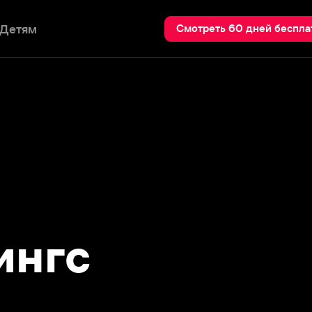
Пои
Смотреть 60 дней бесплатно
гс
1977, Хантсвилл, США) –
е имя Эрин Линн Каммингс.