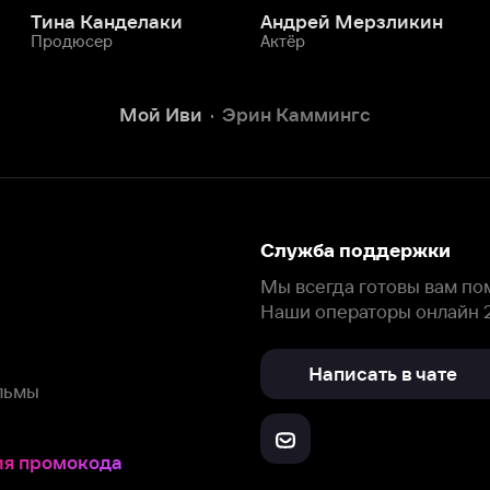
Наши операторы онлайн 24/7
Написать в чате
окода
ask.ivi.ru
Ответы на вопросы
Скачайте из
Откройте в
Все устройства
RuStore
AppGallery