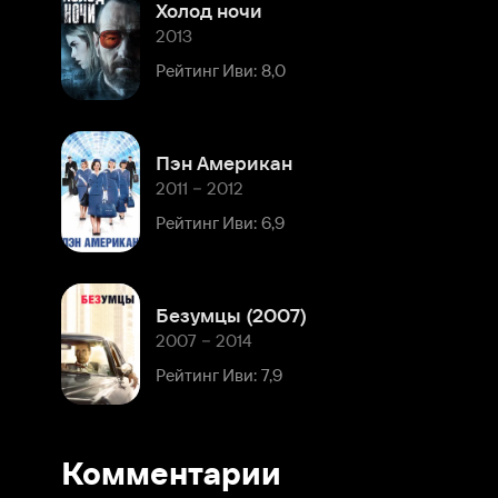
Пэн Американ
2011 – 2012
Рейтинг Иви: 6,9
Безумцы (2007)
2007 – 2014
Рейтинг Иви: 7,9
Биография
Комментарии
Детство
и
школьные
Расскажите первым о персоне
годы
Эрин
прошли
Популярные персоны
в
маленьком
провинциальном