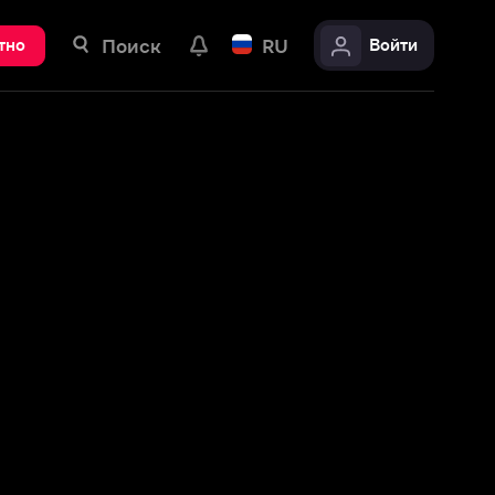
ск
RU
Войти