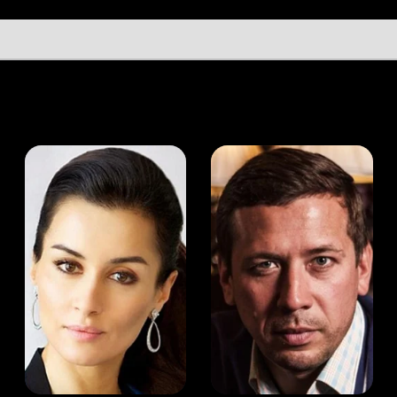
а Канделаки
Андрей Мерзликин
юсер
Актёр
Актёр
Мой Иви
Эрин Каммингс
Служба поддержки
Мы всегда готовы вам помочь.