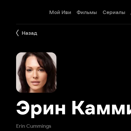
Мой Иви
Фильмы
Сериалы
Детям
Назад
Эрин Каммин
Erin Cummings
Эрин Каммингс (англ. Erin Cummings, родилась 19 июля 
американская актриса театра и кино, продюсер. Полно