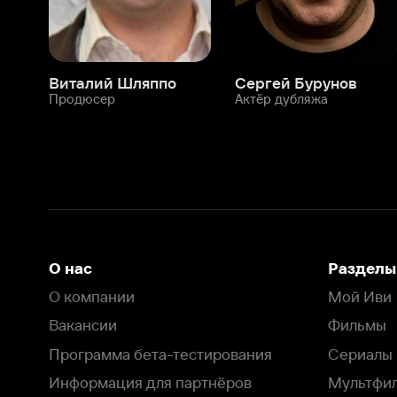
О нас
Разделы
О компании
Мой Иви
Вакансии
Фильмы
Программа бета-тестирования
Сериалы
Информация для партнёров
Мультфильмы
Размещение рекламы
Статьи
Пользовательское соглашение
Активация пром
Политика конфиденциальности
На Иви применяются
рекомендательные технологии
Комплаенс
Оставить отзыв