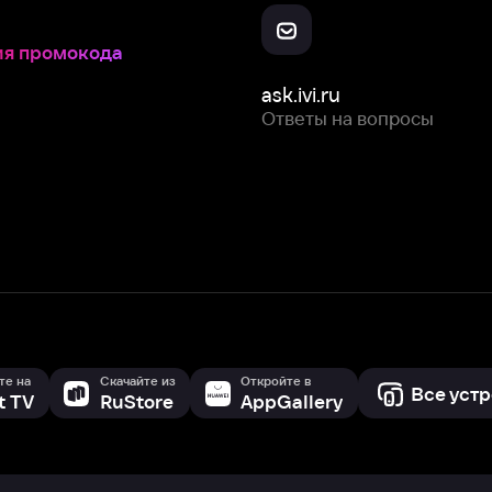
Скачайте из
Откройте в
Все устройства
RuStore
AppGallery
с мы собираем и используем
cookie-файлы и некоторые другие да
 сайта, вы соглашаетесь на сбор и использование cookie-файлов 
Box Office, Inc