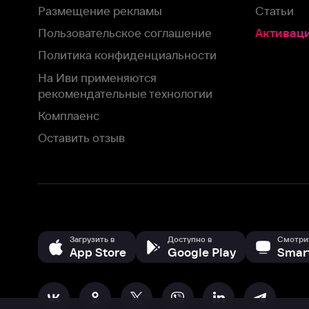
Загрузить в
Доступно в
Смотрите на
App Store
Google Play
Smart TV
В целях обеспечения наилучшего пользовательского опыта для ва
аналитических и маркетинговых целях. Продолжая просмотр нашего
©
2026
ООО «Иви.ру»
с
Политикой о конфиденциальности.
HBO ® and related service marks are the property of Home 
или обратитесь в
службу поддержки
Согласен