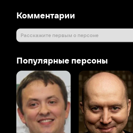
Популярные персоны
Виталий Шляппо
Сергей Бурунов
Тин
Продюсер
Актёр дубляжа
Прод