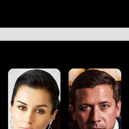
а Канделаки
Андрей Мерзликин
юсер
Актёр
Актёр
Мой Иви
Евгений Дремин