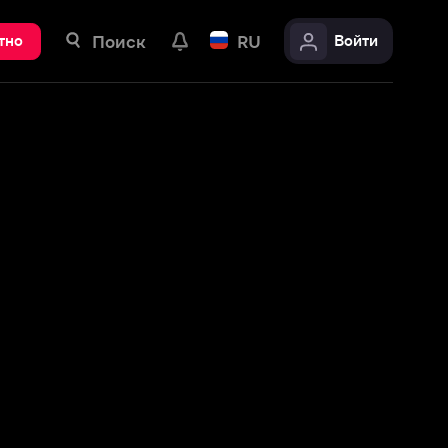
ск
RU
Войти