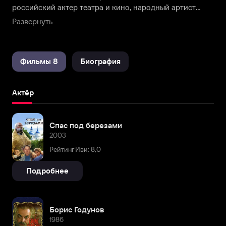
российский актер театра и кино, народный артист
СССР, лауреат пяти государственных премий СССР,
Развернуть
снялся в более 40 кинокартинах.
Фильмы 8
Биография
Актёр
Спас под березами
2003
Рейтинг Иви: 8,0
Подробнее
Борис Годунов
1986