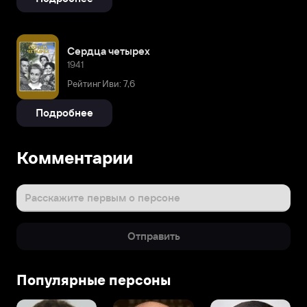
Сердца четырех
1941
Рейтинг Иви: 7,6
Подробнее
Биография
Комментарии
Родился
в
1912
Расскажите первым о персоне
году.
Детство
Отправить
и
юность
прошли
Популярные персоны
в
Санкт-