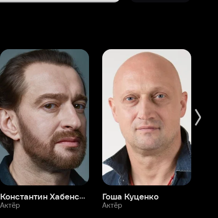
Константин Хабенский
Гоша Куценко
Фёдор Бондарчук
П
Актёр
Актёр
Ак