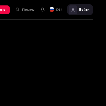
ск
RU
Войти