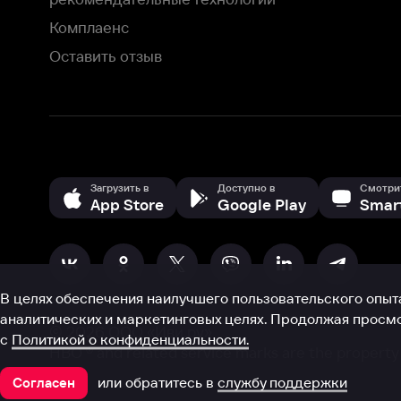
В целях обеспечения наилучшего пользовательского опыта для ва
аналитических и маркетинговых целях. Продолжая просмотр нашего
©
2026
ООО «Иви.ру»
с
Политикой о конфиденциальности.
HBO ® and related service marks are the property of Home 
или обратитесь в
службу поддержки
Согласен