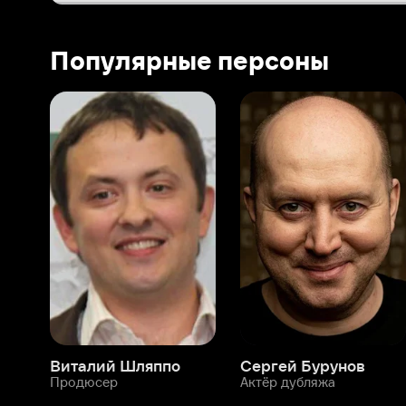
Виталий Шляппо
Сергей Бурунов
Тин
Продюсер
Актёр дубляжа
Прод
О нас
Разделы
О компании
Мой Иви