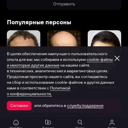
Отправить
Популярные персоны
В целях обеспечения наилучшего пользовательского
опыта для вас мы собираем и используем
cookie-файлы
и некоторые другие данные
на нашем сайте
в технических, аналитических и маркетинговых целях.
Продолжая просмотр нашего сайта, вы соглашаетесь
на сбор и использование cookie-файлов и других данных
Виталий Шляппо
Сергей Бурунов
Тина Канделаки
нами в соответствии с
Политикой
Продюсер
Актёр дубляжа
Продюсер
о конфиденциальности.
или обратитесь в
службу поддержки
Согласен
Открыть в приложении
Мой Иви
Каталог
Поиск
Войти