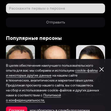
Расскажите первым о персоне
Отправить
Популярные персоны
В целях обеспечения наилучшего пользовательского
опыта для вас мы собираем и используем
cookie-файлы
и некоторые другие данные
на нашем сайте
в технических, аналитических и маркетинговых целях.
Продолжая просмотр нашего сайта, вы соглашаетесь
на сбор и использование cookie-файлов и других данных
Виталий Шляппо
Сергей Бурунов
Тина Канделаки
нами в соответствии с
Политикой
Продюсер
Актёр дубляжа
Продюсер
о конфиденциальности.
или обратитесь в
службу поддержки
Согласен
Открыть в приложении