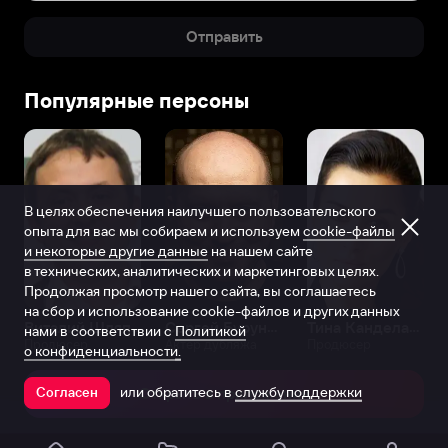
Отправить
Популярные персоны
В целях обеспечения наилучшего пользовательского
опыта для вас мы собираем и используем
cookie-файлы
и некоторые другие данные
на нашем сайте
в технических, аналитических и маркетинговых целях.
Продолжая просмотр нашего сайта, вы соглашаетесь
на сбор и использование cookie-файлов и других данных
Виталий Шляппо
Сергей Бурунов
Тина Канделаки
нами в соответствии с
Политикой
Продюсер
Актёр дубляжа
Продюсер
о конфиденциальности.
или обратитесь в
службу поддержки
Согласен
Открыть в приложении