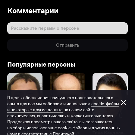
Комментарии
Расскажите первым о персоне
Отправить
Популярные персоны
В целях обеспечения наилучшего пользовательского
опыта для вас мы собираем и используем
cookie-файлы
и некоторые другие данные
на нашем сайте
в технических, аналитических и маркетинговых целях.
Продолжая просмотр нашего сайта, вы соглашаетесь
на сбор и использование cookie-файлов и других данных
Виталий Шляппо
Сергей Бурунов
Тина Канделаки
нами в соответствии с
Политикой