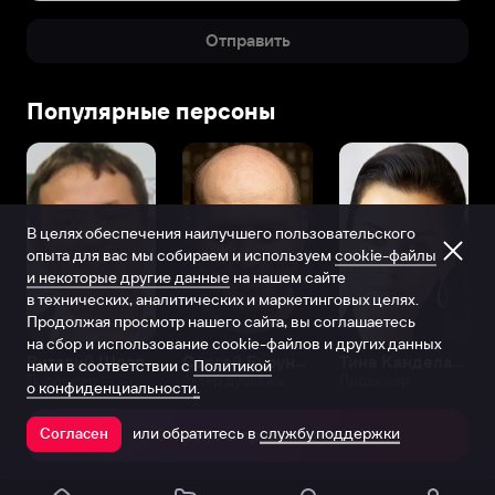
Отправить
Популярные персоны
В целях обеспечения наилучшего пользовательского
опыта для вас мы собираем и используем
cookie-файлы
и некоторые другие данные
на нашем сайте
в технических, аналитических и маркетинговых целях.
Продолжая просмотр нашего сайта, вы соглашаетесь
на сбор и использование cookie-файлов и других данных
Виталий Шляппо
Сергей Бурунов
Тина Канделаки
нами в соответствии с
Политикой
Продюсер
Актёр дубляжа
Продюсер
о конфиденциальности.
или обратитесь в
службу поддержки
Согласен
Открыть в приложении