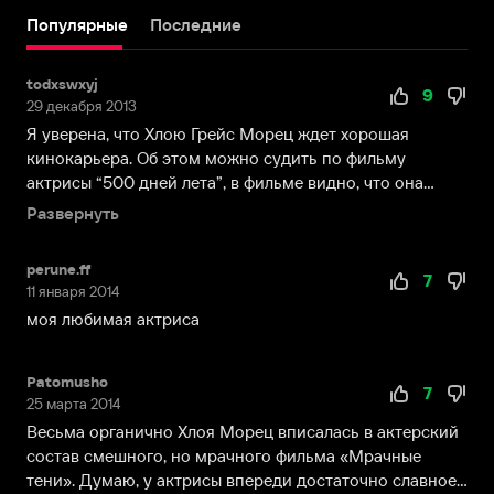
Атланте,
Популярные
Последние
США.
Девочка
todxswxyj
с
9
29 декабря 2013
детства
Я уверена, что Хлою Грейс Морец ждет хорошая
не
кинокарьера. Об этом можно судить по фильму
знала
актрисы “500 дней лета”, в фильме видно, что она
бед:
очень талант...
отец
Развернуть
работал
пластическим
perune.ff
7
хирургом
11 января 2014
и
моя любимая актриса
неплохо
зарабатывал,
мать
Patomusho
7
25 марта 2014
–
медсестрой,
Весьма органично Хлоя Морец вписалась в актерский
а
состав смешного, но мрачного фильма «Мрачные
четверо
тени». Думаю, у актрисы впереди достаточно славное