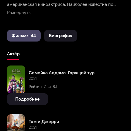
американская киноактриса. Наиболее известна по
ролям в картинах «Хранитель времени», «500 дней
Развернуть
лета», «Пипец».
Фильмы 44
Биография
Актёр
Семейка Аддамс: Горящий тур
2021
Рейтинг Иви: 8,1
Подробнее
Том и Джерри
2021