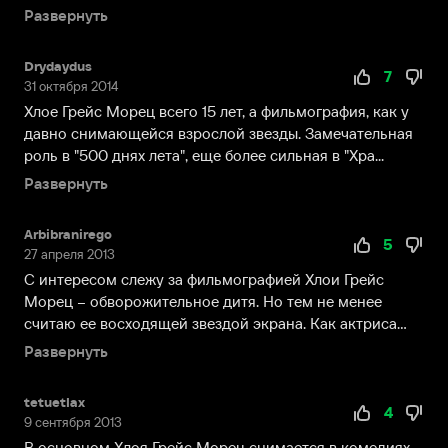
братьев
буду...
Развернуть
не
давали
Drydaydus
скучать.
7
31 октября 2014
Когда
Хлое Грейс Морец всего 15 лет, а фильмография, как у
Хлое
давно снимающейся взрослой звезды. Замечательная
было
роль в "500 днях лета", еще более сильная в "Хра...
шесть
Развернуть
лет,
семья
перебралась
Arbibranirego
5
в
27 апреля 2013
Лос-
С интересом слежу за фильмографией Хлои Грейс
Анджелес,
Морец – обворожительное дитя. Но тем не менее
где
считаю ее восходящей звездой экрана. Как актриса
каждый
она себя ...
Развернуть
второй
ребенок
tetuetlax
мечтает
4
9 сентября 2013
о
В основном Хлоя Грейс Морец снимается в комедиях