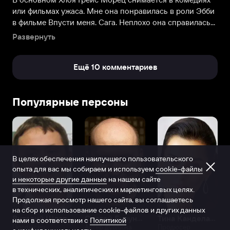
сцене.
или фильмах ужаса. Мне она понравилась в роли Эбби
К
в фильме Впусти меня. Сага. Неплохо она справилась...
этому
времени
Развернуть
старший
брат
Ещё 10 комментариев
Тревор
поступил
в
Популярные персоны
школу
искусств
в
Нью-
Йорке,
чем
В целях обеспечения наилучшего пользовательского
опыта для вас мы собираем и используем
cookie-файлы
еще
и некоторые другие данные
на нашем сайте
больше
в технических, аналитических и маркетинговых целях.
привлек
Продолжая просмотр нашего сайта, вы соглашаетесь
внимание
на сбор и использование cookie-файлов и других данных
девочки
Виталий Шляппо
Сергей Бурунов
Тина Канделаки
нами в соответствии с
Политикой
к
Продюсер
Актёр дубляжа
Продюсер