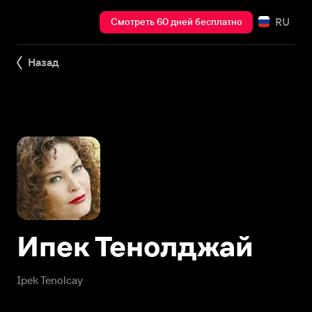
RU
Смотреть 60 дней бесплатно
Назад
Ипек Тенолджай
Ipek Tenolcay