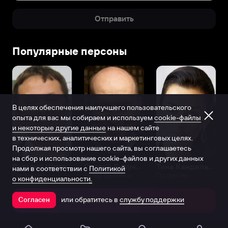
Отправить
Популярные персоны
В целях обеспечения наилучшего пользовательского
опыта для вас мы собираем и используем
cookie-файлы
и некоторые другие данные
на нашем сайте
в технических, аналитических и маркетинговых целях.
Продолжая просмотр нашего сайта, вы соглашаетесь
на сбор и использование cookie-файлов и других данных
Виталий Шляппо
Сергей Бурунов
Тина Канделаки
нами в соответствии с
Политикой
Продюсер
Актёр дубляжа
Продюсер
о конфиденциальности.
или обратитесь в
службу поддержки
Согласен
Открыть в приложении