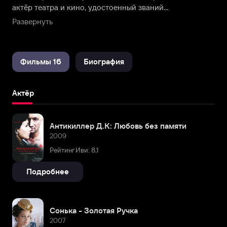
актёр театра и кино, удостоенный званий
заслуженного артиста РСФСР в 1986 году и народного
Развернуть
артиста РФ в 2000 году. Иван Бортник родился в
городе Москва 16 апреля 1939 года. Его мама была
доктором филологических наук, а отец служил в
Фильмы 16
Биография
должности заместителя главного редактора
Гослитиздата.
Актёр
Антикиллер Д.К: Любовь без памяти
2009
Рейтинг Иви: 8,1
Подробнее
Сонька - Золотая Ручка
2007