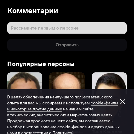
Комментарии
Расскажите первым о персоне
Отправить
Популярные персоны
В целях обеспечения наилучшего пользовательского
опыта для вас мы собираем и используем
cookie-файлы
и некоторые другие данные
на нашем сайте
в технических, аналитических и маркетинговых целях.
Продолжая просмотр нашего сайта, вы соглашаетесь
на сбор и использование cookie-файлов и других данных
Виталий Шляппо
Сергей Бурунов
Тина Канделаки
нами в соответствии с
Политикой