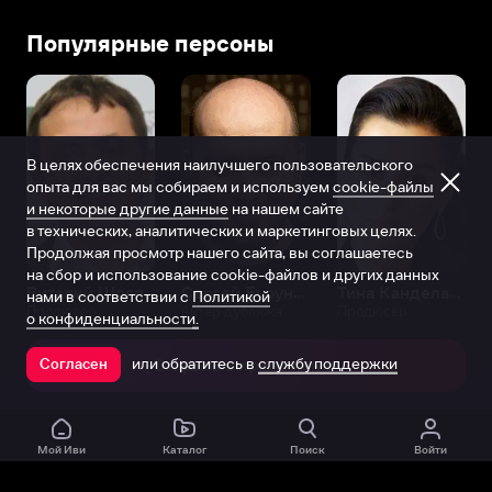
Популярные персоны
В целях обеспечения наилучшего пользовательского
опыта для вас мы собираем и используем
cookie-файлы
и некоторые другие данные
на нашем сайте
в технических, аналитических и маркетинговых целях.
Продолжая просмотр нашего сайта, вы соглашаетесь
на сбор и использование cookie-файлов и других данных
Виталий Шляппо
Сергей Бурунов
Тина Канделаки
нами в соответствии с
Политикой
Продюсер
Актёр дубляжа
Продюсер
о конфиденциальности.
или обратитесь в
службу поддержки
Согласен
Открыть в приложении
Мой Иви
Каталог
Поиск
Войти