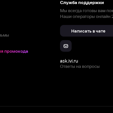
окода
ask.ivi.ru
Ответы на вопросы
Скачайте из
Откройте в
Все устройства
RuStore
AppGallery
с мы собираем и используем
cookie-файлы и некоторые другие да
 сайта, вы соглашаетесь на сбор и использование cookie-файлов 
Box Office, Inc