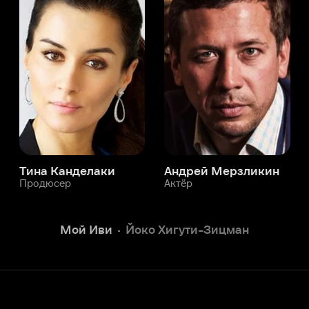
а Канделаки
Андрей Мерзликин
юсер
Актёр
Актёр
Мой Иви
Йоко Хигути-Зицман
Служба поддержки
Мы всегда готовы вам помочь.
Наши операторы онлайн 24/7
Написать в чате