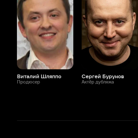
Виталий Шляппо
Сергей Бурунов
Тин
Продюсер
Актёр дубляжа
Прод
О нас
Разделы
О компании
Мой Иви
Вакансии
Фильмы
Программа бета-тестирования
Сериалы
Информация для партнёров
Мультфильмы
Размещение рекламы
Статьи