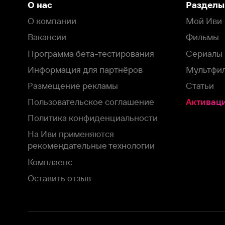
Пользовательское соглашение
Активация пром
Политика конфиденциальности
На Иви применяются
рекомендательные технологии
Комплаенс
Оставить отзыв
Загрузить в
Доступно в
Смотрите на
App Store
Google Play
Smart TV
В целях обеспечения наилучшего пользовательского опыта для ва
аналитических и маркетинговых целях. Продолжая просмотр нашего
©
2026
ООО «Иви.ру»
с
Политикой о конфиденциальности.
HBO ® and related service marks are the property of Home 