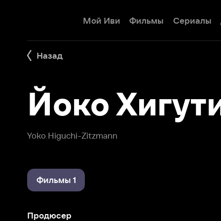
Мой Иви
Фильмы
Сериалы
Детям
Назад
Йоко Хигути
Yoko Higuchi-Zitzmann
Фильмы 1
Продюсер
Не/смотря ни на что