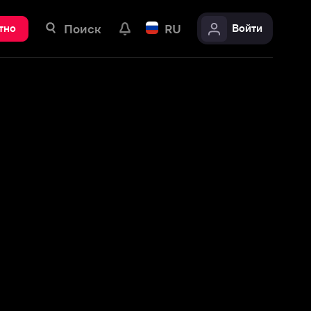
ск
RU
Войти