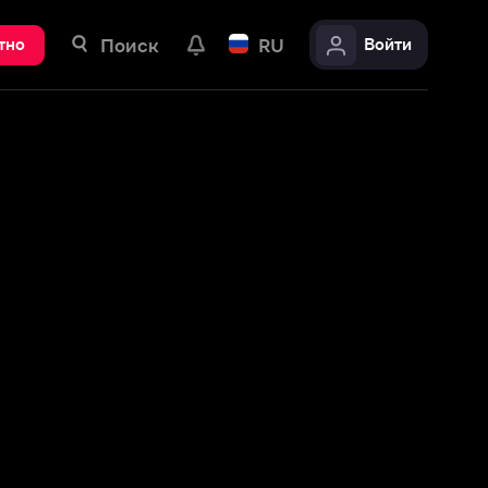
ск
RU
Войти