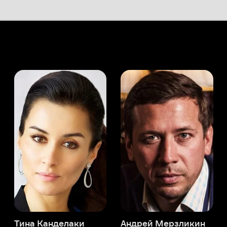
а Канделаки
Андрей Мерзликин
юсер
Актёр
Актёр
Мой Иви
Кайл МакЛоклен
Служба поддержки
Мы всегда готовы вам помочь.
Наши операторы онлайн 24/7