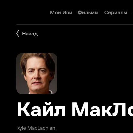
Мой Иви
Фильмы
Сериалы
Детям
Назад
Кайл МакЛок
Kyle MacLachlan