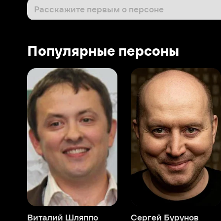
Виталий Шляппо
Сергей Бурунов
Тин
Продюсер
Актёр дубляжа
Прод
О нас
Разделы
О компании
Мой Иви
Вакансии
Фильмы