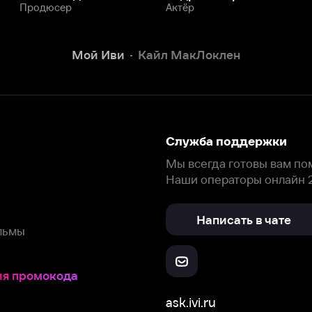
Написать в чате
окода
ask.ivi.ru
Ответы на вопросы
Скачайте из
Откройте в
Все устройства
RuStore
AppGallery