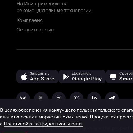
В целях обеспечения наилучшего пользовательского опыта для ва
аналитических и маркетинговых целях. Продолжая просмотр нашего
©
2026
ООО «Иви.ру»
с
Политикой о конфиденциальности.
HBO ® and related service marks are the property of Home 
или обратитесь в
службу поддержки
Согласен