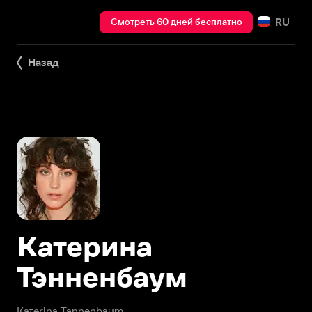
RU
Смотреть 60 дней бесплатно
Назад
Катерина
Тэнненбаум
Katerina Tannenbaum