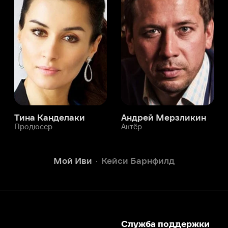
а Канделаки
Андрей Мерзликин
юсер
Актёр
Актёр
Мой Иви
Кейси Барнфилд
Служба поддержки
Мы всегда готовы вам помочь.
Наши операторы онлайн 24/7
Написать в чате
окода
ask.ivi.ru
Ответы на вопросы