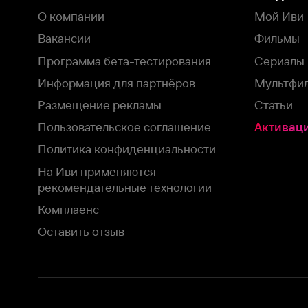
рекомендательные технологии
Комплаенс
Оставить отзыв
Загрузить в
Доступно в
Смотрите на
App Store
Google Play
Smart TV
В целях обеспечения наилучшего пользовательского опыта для ва
аналитических и маркетинговых целях. Продолжая просмотр нашего
©
2026
ООО «Иви.ру»
с
Политикой о конфиденциальности.
HBO ® and related service marks are the property of Home 
или обратитесь в
службу поддержки
Согласен