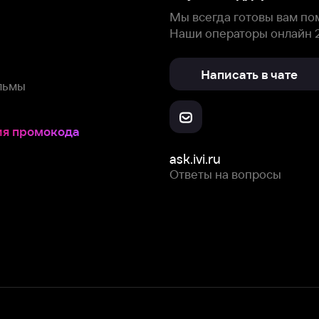
Скачайте из
Откройте в
Все устройства
RuStore
AppGallery
с мы собираем и используем
cookie-файлы и некоторые другие да
 сайта, вы соглашаетесь на сбор и использование cookie-файлов 
Box Office, Inc