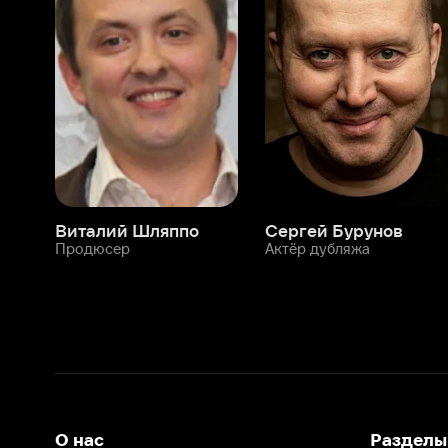
Виталий Шляппо
Сергей Бурунов
Тин
Продюсер
Актёр дубляжа
Прод
О нас
Разделы
О компании
Мой Иви
Вакансии
Фильмы
Программа бета-тестирования
Сериалы
Информация для партнёров
Мультфильмы
Размещение рекламы
Статьи
Пользовательское соглашение
Активация пром
Политика конфиденциальности
На Иви применяются