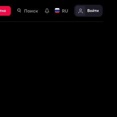
ск
RU
Войти