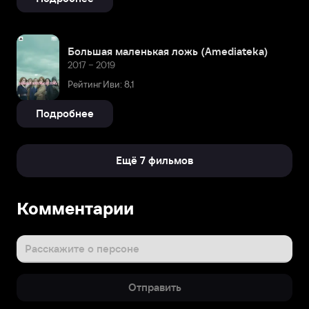
Большая маленькая ложь (Amediateka)
2017 – 2019
Рейтинг Иви: 8,1
Подробнее
Ещё 7 фильмов
Биография
Комментарии
Ньютон
приступила
к
Расскажите о персоне
съемкам
во
Отправить
втором
сезоне