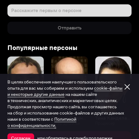
Расскажите первым о персоне
Отправить
Популярные персоны
В целях обеспечения наилучшего пользовательского
опыта для вас мы собираем и используем
cookie-файлы
и некоторые другие данные
на нашем сайте
в технических, аналитических и маркетинговых целях.
Продолжая просмотр нашего сайта, вы соглашаетесь
на сбор и использование cookie-файлов и других данных
Виталий Шляппо
Сергей Бурунов
Тина Канделаки
нами в соответствии с
Политикой
Продюсер
Актёр дубляжа
Продюсер
о конфиденциальности.
или обратитесь в
службу поддержки
Согласен
Открыть в приложении