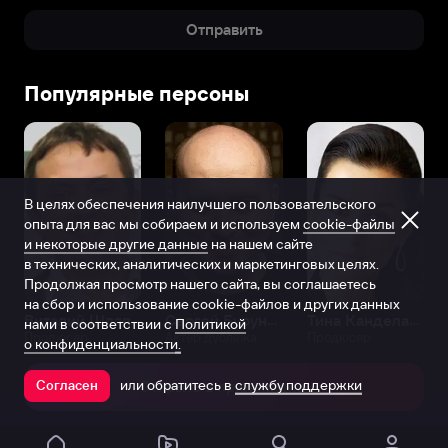
Отправить
Популярные персоны
В целях обеспечения наилучшего пользовательского
опыта для вас мы собираем и используем
cookie-файлы
и некоторые другие данные
на нашем сайте
в технических, аналитических и маркетинговых целях.
Продолжая просмотр нашего сайта, вы соглашаетесь
на сбор и использование cookie-файлов и других данных
Виталий Шляппо
Сергей Бурунов
Тина Канделаки
нами в соответствии с
Политикой
Продюсер
Актёр дубляжа
Продюсер
о конфиденциальности.
или обратитесь в
службу поддержки
Согласен
Открыть в приложении