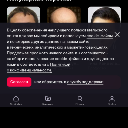
1982
в
башкирском
городе
Стерлитамак
В целях обеспечения наилучшего пользовательского
в
опыта для вас мы собираем и используем
cookie-файлы
артистической
и некоторые другие данные
на нашем сайте
семье,
в технических, аналитических и маркетинговых целях.
так
Продолжая просмотр нашего сайта, вы соглашаетесь
что
на сбор и использование cookie-файлов и других данных
судьба
Виталий Шляппо
Сергей Бурунов
Тина Канделаки
нами в соответствии с
Политикой
Продюсер
Актёр дубляжа
Продюсер
будущей
о конфиденциальности.
актрисы
или обратитесь в
службу поддержки
была
Согласен
Открыть в приложении
предрешена.
Лариса
росла
Мой Иви
Каталог
Поиск
Войти
весьма
гордой
и
своенравной