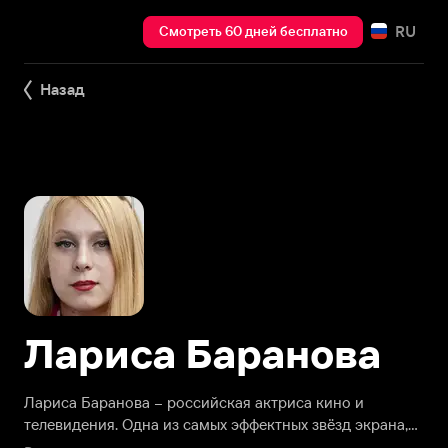
RU
Смотреть 60 дней бесплатно
Назад
Лариса Баранова
Лариса Баранова – российская актриса кино и
телевидения. Одна из самых эффектных звёзд экрана,
она прославилась своим участием в огромном