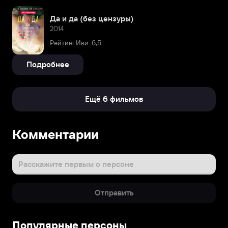
Да и да (без цензуры)
2014
Рейтинг Иви: 6,5
Подробнее
Ещё 6 фильмов
Биография
Комментарии
Лариса
Павловна
Баранова
Расскажите первым о персоне
появилась
на
Отправить
свет
14
апреля
Популярные персоны