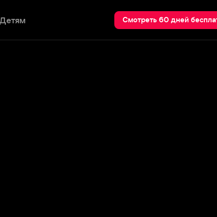
Пои
Смотреть 60 дней бесплатно
 монтажеры кинофильмов» (ACE)
премии ACE «Эдди» за работу над