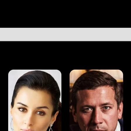
а Канделаки
Андрей Мерзликин
юсер
Актёр
Актёр
Мой Иви
Ли Смит