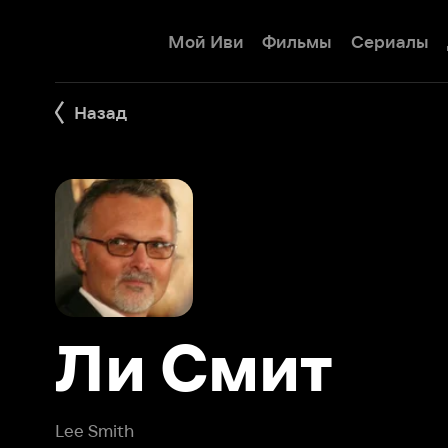
Мой Иви
Фильмы
Сериалы
Детям
Назад
Ли Смит
Lee Smith
Ли Смит - член общества «Американские редакторы —
(режиссер монтажа), был удостоен премии «Оскар®» и 