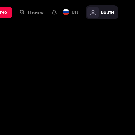
ск
RU
Войти