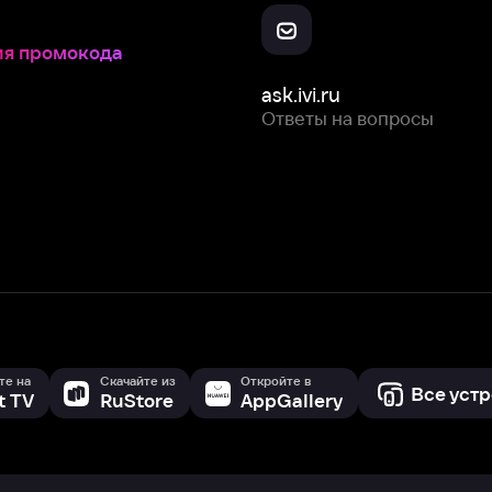
Скачайте из
Откройте в
Все устройства
RuStore
AppGallery
с мы собираем и используем
cookie-файлы и некоторые другие да
 сайта, вы соглашаетесь на сбор и использование cookie-файлов 
Box Office, Inc