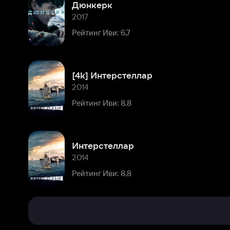
[4k] Интерстеллар
2014
Рейтинг Иви: 8,8
Интерстеллар
2014
Рейтинг Иви: 8,8
Биография
Комментарии
Помимо
этого,
Смит
Расскажите первым о персоне
долгое
время
тесно