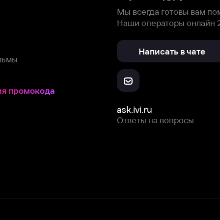
Скачайте из
Откройте в
Все устройства
RuStore
AppGallery
с мы собираем и используем
cookie-файлы и некоторые другие да
 сайта, вы соглашаетесь на сбор и использование cookie-файлов 
Box Office, Inc