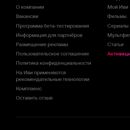
рекомендательные технологии
Комплаенс
Оставить отзыв
Загрузить в
Доступно в
Смотрите на
App Store
Google Play
Smart TV
В целях обеспечения наилучшего пользовательского опыта для ва
аналитических и маркетинговых целях. Продолжая просмотр нашего
©
2026
ООО «Иви.ру»
с
Политикой о конфиденциальности.
HBO ® and related service marks are the property of Home 
или обратитесь в
службу поддержки
Согласен