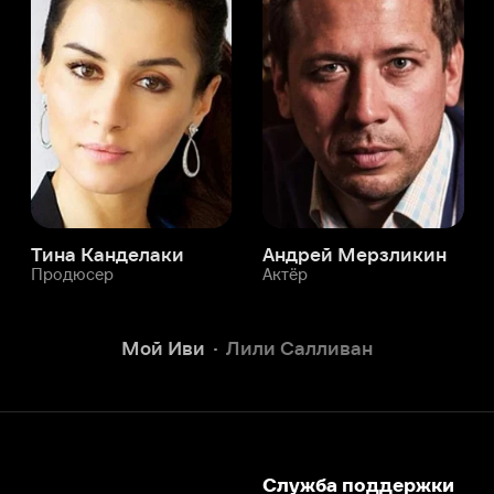
а Канделаки
Андрей Мерзликин
юсер
Актёр
Актёр
Мой Иви
Лили Салливан
Служба поддержки
Мы всегда готовы вам помочь.
Наши операторы онлайн 24/7
Написать в чате
окода
ask.ivi.ru
Ответы на вопросы