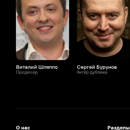
Виталий Шляппо
Сергей Бурунов
Тин
Продюсер
Актёр дубляжа
Прод
О нас
Разделы
О компании
Мой Иви
Вакансии
Фильмы
Программа бета-тестирования
Сериалы
Информация для партнёров
Мультфильмы
Размещение рекламы
Статьи
Пользовательское соглашение
Активация пром
Политика конфиденциальности
На Иви применяются