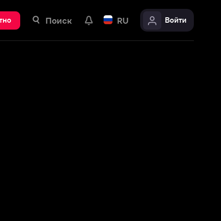
ск
RU
Войти