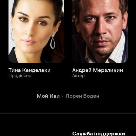
а Канделаки
Андрей Мерзликин
юсер
Актёр
Актёр
Мой Иви
Лорен Боден
Служба поддержки
Мы всегда готовы вам помочь.
Наши операторы онлайн 24/7
Написать в чате
окода
ask.ivi.ru
Ответы на вопросы