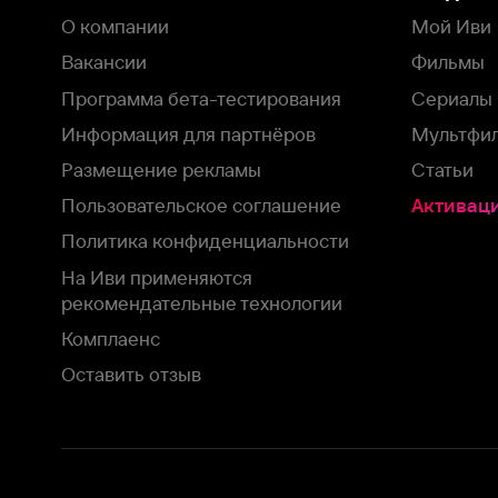
рекомендательные технологии
Комплаенс
Оставить отзыв
Загрузить в
Доступно в
Смотрите на
App Store
Google Play
Smart TV
В целях обеспечения наилучшего пользовательского опыта для ва
аналитических и маркетинговых целях. Продолжая просмотр нашего
©
2026
ООО «Иви.ру»
с
Политикой о конфиденциальности.
HBO ® and related service marks are the property of Home 
или обратитесь в
службу поддержки
Согласен