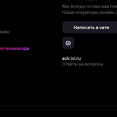
Скачайте из
Откройте в
Все устройства
RuStore
AppGallery
с мы собираем и используем
cookie-файлы и некоторые другие да
 сайта, вы соглашаетесь на сбор и использование cookie-файлов 
Box Office, Inc