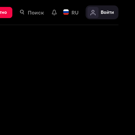
ск
RU
Войти