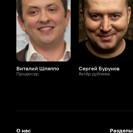
Виталий Шляппо
Сергей Бурунов
Тин
Продюсер
Актёр дубляжа
Прод
О нас
Разделы
О компании
Мой Иви
Вакансии
Фильмы
Программа бета-тестирования
Сериалы
Информация для партнёров
Мультфильмы
Размещение рекламы
Статьи
Пользовательское соглашение
Активация пром
Политика конфиденциальности
На Иви применяются