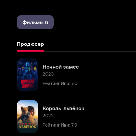
Фильмы 6
Продюсер
Ночной замес
2023
Рейтинг Иви: 7,0
Король-львёнок
2022
Рейтинг Иви: 7,9
Современная история любви (на французском языке с русскими субтитрами)
2015
Рейтинг Иви: 8,0