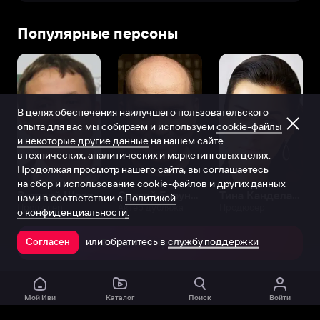
Популярные персоны
В целях обеспечения наилучшего пользовательского
опыта для вас мы собираем и используем
cookie-файлы
и некоторые другие данные
на нашем сайте
в технических, аналитических и маркетинговых целях.
Продолжая просмотр нашего сайта, вы соглашаетесь
на сбор и использование cookie-файлов и других данных
Виталий Шляппо
Сергей Бурунов
Тина Канделаки
нами в соответствии с
Политикой
Продюсер
Актёр дубляжа
Продюсер
о конфиденциальности.
или обратитесь в
службу поддержки
Согласен
Открыть в приложении
Мой Иви
Каталог
Поиск
Войти