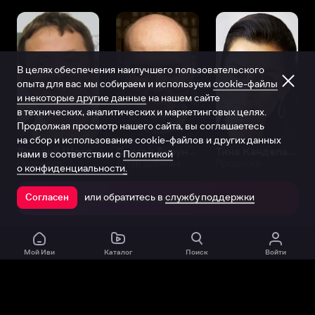
В целях обеспечения наилучшего пользовательского
опыта для вас мы собираем и используем
cookie-файлы
и некоторые другие данные
на нашем сайте
в технических, аналитических и маркетинговых целях.
Продолжая просмотр нашего сайта, вы соглашаетесь
на сбор и использование cookie-файлов и других данных
Виталий Шляппо
Сергей Бурунов
Тина Канделаки
нами в соответствии с
Политикой
Продюсер
Актёр дубляжа
Продюсер
о конфиденциальности.
или обратитесь в
службу поддержки
Согласен
Открыть в приложении
Мой Иви
Каталог
Поиск
Войти