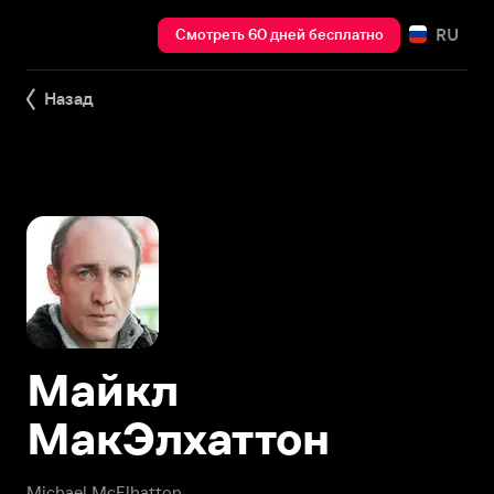
RU
Смотреть 60 дней бесплатно
Назад
Майкл
МакЭлхаттон
Michael McElhatton