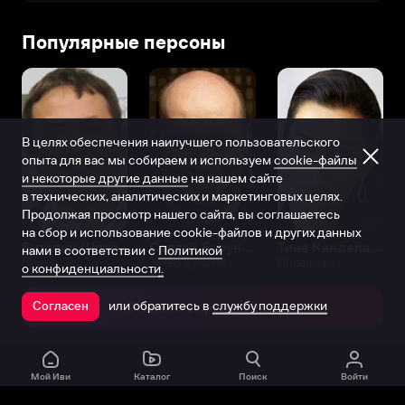
Популярные персоны
В целях обеспечения наилучшего пользовательского
опыта для вас мы собираем и используем
cookie-файлы
и некоторые другие данные
на нашем сайте
в технических, аналитических и маркетинговых целях.
Продолжая просмотр нашего сайта, вы соглашаетесь
на сбор и использование cookie-файлов и других данных
Виталий Шляппо
Сергей Бурунов
Тина Канделаки
нами в соответствии с
Политикой
Продюсер
Актёр дубляжа
Продюсер
о конфиденциальности.
или обратитесь в
службу поддержки
Согласен
Открыть в приложении
Мой Иви
Каталог
Поиск
Войти