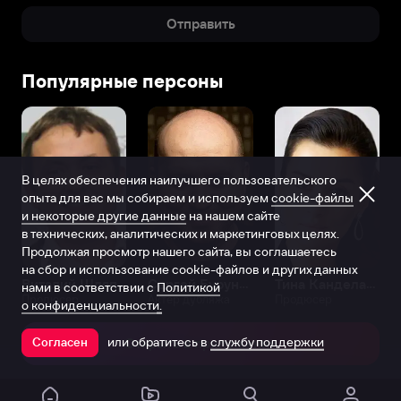
Отправить
Популярные персоны
В целях обеспечения наилучшего пользовательского
опыта для вас мы собираем и используем
cookie-файлы
и некоторые другие данные
на нашем сайте
в технических, аналитических и маркетинговых целях.
Продолжая просмотр нашего сайта, вы соглашаетесь
на сбор и использование cookie-файлов и других данных
Виталий Шляппо
Сергей Бурунов
Тина Канделаки
нами в соответствии с
Политикой
Продюсер
Актёр дубляжа
Продюсер
о конфиденциальности.
или обратитесь в
службу поддержки
Согласен
Открыть в приложении