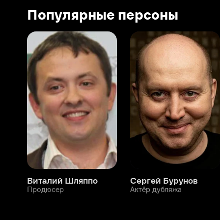
Виталий Шляппо
Сергей Бурунов
Тин
Продюсер
Актёр дубляжа
Прод
О нас
Разделы
О компании
Мой Иви
Вакансии
Фильмы
Программа бета-тестирования
Сериалы
Информация для партнёров
Мультфильмы