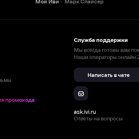
окода
ask.ivi.ru
Ответы на вопросы
Скачайте из
Откройте в
Все устройства
RuStore
AppGallery
с мы собираем и используем
cookie-файлы и некоторые другие да
 сайта, вы соглашаетесь на сбор и использование cookie-файлов 