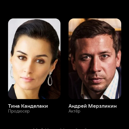
а Канделаки
Андрей Мерзликин
юсер
Актёр
Актёр
Мой Иви
Марк Спайсер
Служба поддержки
Мы всегда готовы вам помочь.
Наши операторы онлайн 24/7
Написать в чате