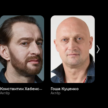
Константин Хабенский
Гоша Куценко
Фёдор Бондарчук
П
Актёр
Актёр
Ак