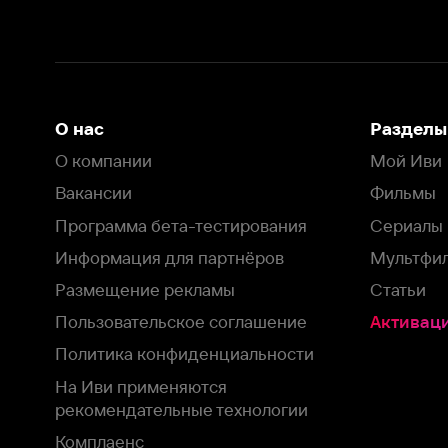
Размещение рекламы
Статьи
Пользовательское соглашение
Активация пром
Политика конфиденциальности
На Иви применяются
рекомендательные технологии
Комплаенс
Оставить отзыв
Загрузить в
Доступно в
Смотрите на
App Store
Google Play
Smart TV
В целях обеспечения наилучшего пользовательского опыта для ва
аналитических и маркетинговых целях. Продолжая просмотр нашего
©
2026
ООО «Иви.ру»