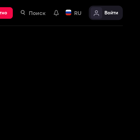
ск
RU
Войти