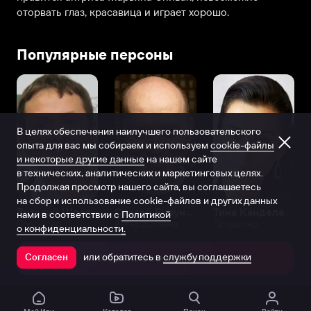
оторвать глаз, красавица и играет хорошо.
Популярные персоны
В целях обеспечения наилучшего пользовательского
опыта для вас мы собираем и используем
cookie-файлы
и некоторые другие данные
на нашем сайте
в технических, аналитических и маркетинговых целях.
Продолжая просмотр нашего сайта, вы соглашаетесь
на сбор и использование cookie-файлов и других данных
Виталий Шляппо
Сергей Бурунов
Тина Канделаки
нами в соответствии с
Политикой
Продюсер
Актёр дубляжа
Продюсер
о конфиденциальности.
или обратитесь в
службу поддержки
Согласен
Открыть в приложении