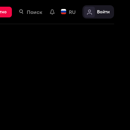
ск
RU
Войти