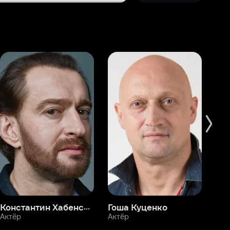
Константин Хабенский
Гоша Куценко
Фёдор Бондарчук
П
Актёр
Актёр
Ак