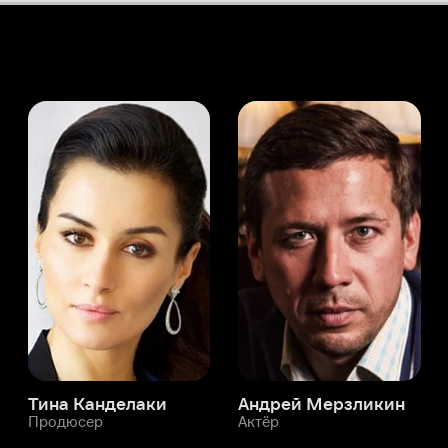
а Канделаки
Андрей Мерзликин
юсер
Актёр
Актёр
Мой Иви
Микал Картведт
Служба поддержки
Мы всегда готовы вам помочь.