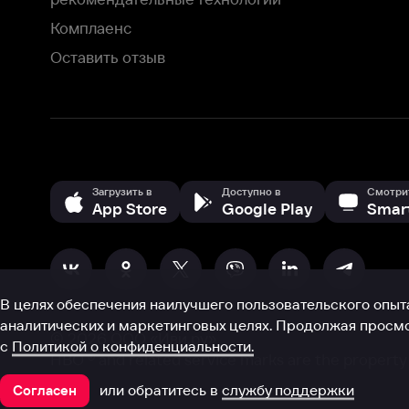
В целях обеспечения наилучшего пользовательского опыта для ва
аналитических и маркетинговых целях. Продолжая просмотр нашего
©
2026
ООО «Иви.ру»
с
Политикой о конфиденциальности.
HBO ® and related service marks are the property of Home 
или обратитесь в
службу поддержки
Согласен