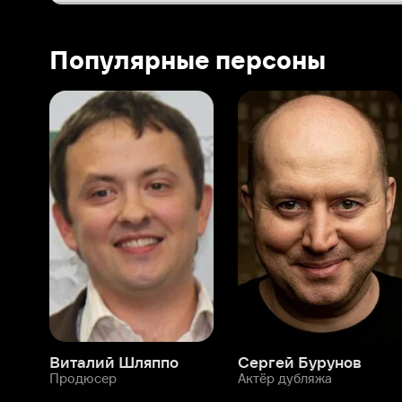
Виталий Шляппо
Сергей Бурунов
Тин
Продюсер
Актёр дубляжа
Прод
О нас
Разделы
О компании
Мой Иви