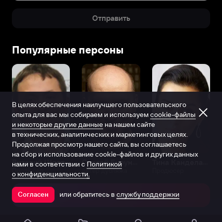
Отправить
Популярные персоны
В целях обеспечения наилучшего пользовательского
опыта для вас мы собираем и используем
cookie-файлы
и некоторые другие данные
на нашем сайте
в технических, аналитических и маркетинговых целях.
Продолжая просмотр нашего сайта, вы соглашаетесь
на сбор и использование cookie-файлов и других данных
Виталий Шляппо
Сергей Бурунов
Тина Канделаки
нами в соответствии с
Политикой
Продюсер
Актёр дубляжа
Продюсер
о конфиденциальности.
или обратитесь в
службу поддержки
Согласен
Открыть в приложении