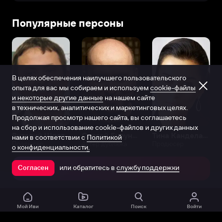
Популярные персоны
В целях обеспечения наилучшего пользовательского
опыта для вас мы собираем и используем
cookie-файлы
и некоторые другие данные
на нашем сайте
в технических, аналитических и маркетинговых целях.
Продолжая просмотр нашего сайта, вы соглашаетесь
на сбор и использование cookie-файлов и других данных
Виталий Шляппо
Сергей Бурунов
Тина Канделаки
нами в соответствии с
Политикой
Продюсер
Актёр дубляжа
Продюсер
о конфиденциальности.
или обратитесь в
службу поддержки
Согласен
Открыть в приложении
Мой Иви
Каталог
Поиск
Войти