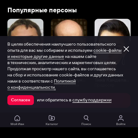
в
Популярные персоны
Таллине.
При
рождении
она
унаследовала
В целях обеспечения наилучшего пользовательского
от
опыта для вас мы собираем и используем
cookie-файлы
родителей
и некоторые другие данные
на нашем сайте
фамилию
в технических, аналитических и маркетинговых целях.
Тиеннал,
Продолжая просмотр нашего сайта, вы соглашаетесь
которую
на сбор и использование cookie-файлов и других данных
спустя
Виталий Шляппо
Сергей Бурунов
Тина Канделаки
нами в соответствии с
Политикой
Продюсер
Актёр дубляжа
Продюсер
годы
о конфиденциальности.
сменила.
или обратитесь в
службу поддержки
Когда
Согласен
Открыть в приложении
после
окончания
средней
Мой Иви
Каталог
Поиск
Войти
школы
Нелли