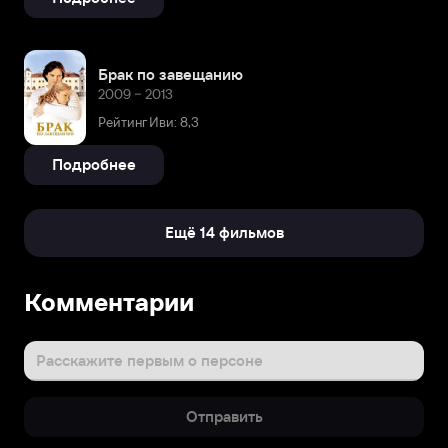
Брак по завещанию
2009 – 2013
Рейтинг Иви: 8,3
Подробнее
Ещё 14 фильмов
Биография
Комментарии
Нелли
Пшенная
родилась
Расскажите первым о персоне
1
января
Отправить
1947
года