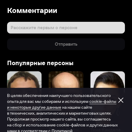
Комментарии
Расскажите первым о персоне
Отправить
Популярные персоны
В целях обеспечения наилучшего пользовательского
опыта для вас мы собираем и используем
cookie-файлы
и некоторые другие данные
на нашем сайте
в технических, аналитических и маркетинговых целях.
Продолжая просмотр нашего сайта, вы соглашаетесь
на сбор и использование cookie-файлов и других данных
Виталий Шляппо
Сергей Бурунов
Тина Канделаки
нами в соответствии с
Политикой