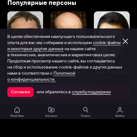
Популярные персоны
В целях обеспечения наилучшего пользовательского
опыта для вас мы собираем и используем
cookie-файлы
и некоторые другие данные
на нашем сайте
в технических, аналитических и маркетинговых целях.
Продолжая просмотр нашего сайта, вы соглашаетесь
на сбор и использование cookie-файлов и других данных
Виталий Шляппо
Сергей Бурунов
Тина Канделаки
нами в соответствии с
Политикой
Продюсер
Актёр дубляжа
Продюсер
о конфиденциальности.
или обратитесь в
службу поддержки
Согласен
Открыть в приложении
Мой Иви
Каталог
Поиск
Войти