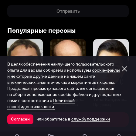
Отправить
Популярные персоны
В целях обеспечения наилучшего пользовательского
опыта для вас мы собираем и используем
cookie-файлы
и некоторые другие данные
на нашем сайте
в технических, аналитических и маркетинговых целях.
Продолжая просмотр нашего сайта, вы соглашаетесь
на сбор и использование cookie-файлов и других данных
Виталий Шляппо
Сергей Бурунов
Тина Канделаки
нами в соответствии с
Политикой
Продюсер
Актёр дубляжа
Продюсер
о конфиденциальности.
или обратитесь в
службу поддержки
Согласен
Открыть в приложении