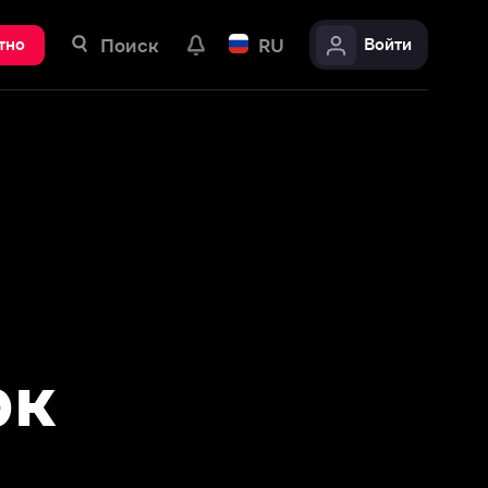
ск
RU
Войти