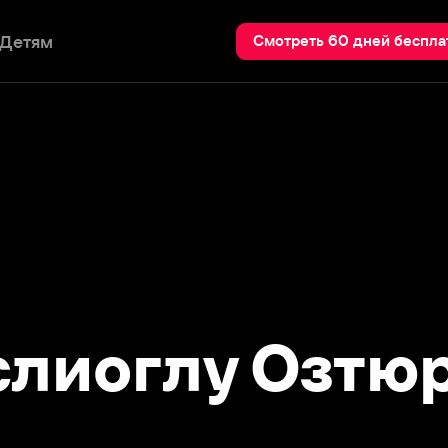
Пои
Смотреть 60 дней бесплатно
иоглу Озтюрк