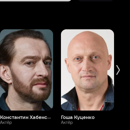
Константин Хабенский
Гоша Куценко
Фёдор Бондарчук
П
Актёр
Актёр
Ак