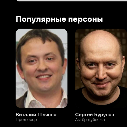
Виталий Шляппо
Сергей Бурунов
Тин
Продюсер
Актёр дубляжа
Прод
О нас
Разделы
О компании
Мой Иви