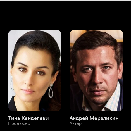
а Канделаки
Андрей Мерзликин
юсер
Актёр
Актёр
Мой Иви
Оксан Таваслиоглу Озтюрк
Служба поддержки
Мы всегда готовы вам помочь.