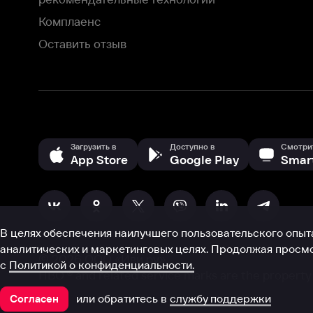
В целях обеспечения наилучшего пользовательского опыта для ва
аналитических и маркетинговых целях. Продолжая просмотр нашего
©
2026
ООО «Иви.ру»
с
Политикой о конфиденциальности.
HBO ® and related service marks are the property of Home 
или обратитесь в
службу поддержки
Согласен