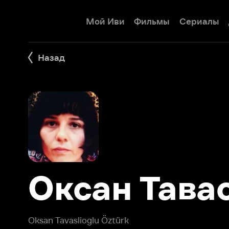
Мой Иви
Фильмы
Сериалы
Детям
Назад
Оксан Тавасл
Oksan Tavaslioglu Öztürk