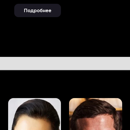
а Канделаки
Андрей Мерзликин