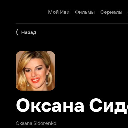
Мой Иви
Фильмы
Сериалы
Детям
Назад
Оксана Сидо
Oksana Sidorenko
Оксана Сидоренко - российская актриса, танцовщица, 
танцам. Родилась в Петропавловске-Камчатском 1 январ