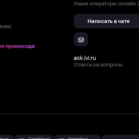
Скачайте из
Откройте в
Все устройства
RuStore
AppGallery
с мы собираем и используем
cookie-файлы и некоторые другие да
 сайта, вы соглашаетесь на сбор и использование cookie-файлов 
Box Office, Inc