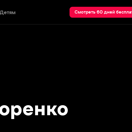
Пои
Смотреть 60 дней бесплатно
ренко
чемпионка мира по бальным
я 1987 года.