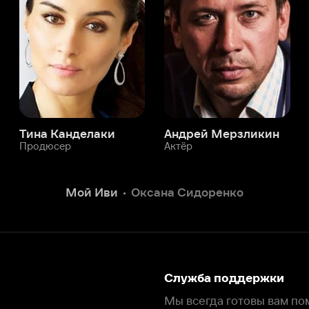
юсер
Актёр
Актёр
Мой Иви
Оксана Сидоренко
Служба поддержки
Мы всегда готовы вам помочь.
Наши операторы онлайн 24/7
Написать в чате
окода
ask.ivi.ru
Ответы на вопросы