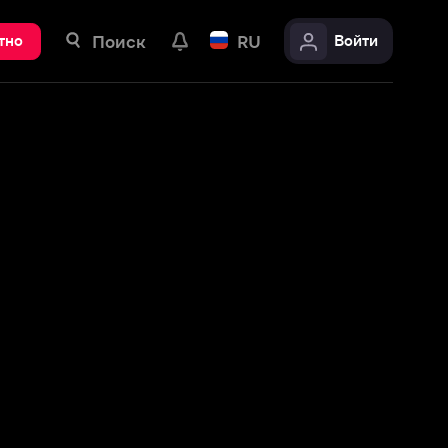
ск
RU
Войти