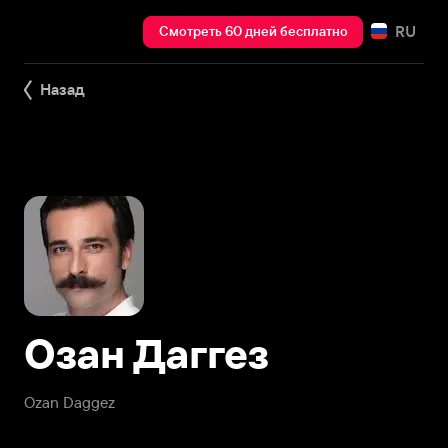
RU
Смотреть 60 дней бесплатно
Назад
Озан Даггез
Ozan Daggez